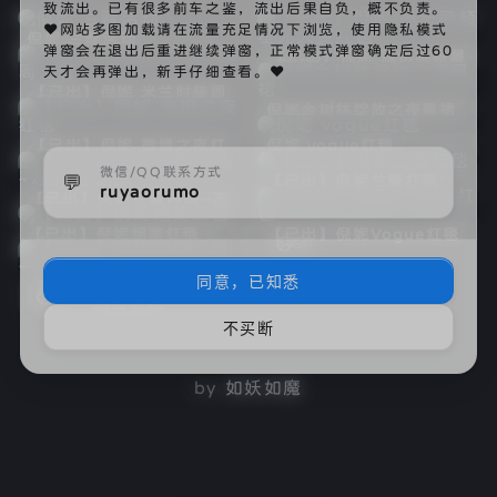
致流出。已有很多前车之鉴，流出后果自负，概不负责。
♥网站多图加载请在流量充足情况下浏览，使用隐私模式
倪妮 兰蔻活动
5月前
7
弹窗会在退出后重进继续弹窗，正常模式弹窗确定后过60
【已出】倪妮 腾讯视频星
7月前
4
天才会再弹出，新手仔细查看。♥
光大赏红毯
【已出】倪妮 米兰时装周
10月前
8
上班
倪妮金树林绽放之夜黑裙
1年前
4
【已出】倪妮 微博之夜红
倪妮 vogue红毯
1年前
1年前
3
4
毯
微信/QQ联系方式
💬
【已出】倪妮兰蔻红毯
2年前
ruyaorumo
4
【已出】倪妮兰蔻内场~冻
2年前
4
的直皱眉
【已出】倪妮绝美红毯
【已出】倪妮Vogue红毯
2年前
2年前
3
5
同意，已知悉
【已出】倪妮积家红毯 一
3年前
2
席透明裙
不买断
已全部加载
by
如妖如魔