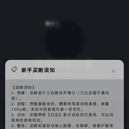
独家明星生图
📋
×
新手买断须知
买断、约图和合作加微信/QQ：ruyaorumo
【买断须知】
1. 预算：买断低于三位数免开尊口（几元买图不要问
我）。
2. 流程：带图直接询价，需要特写请说明清楚，数量
🔖
100p起，未及时回复就代表一定在忙。
倪妮
3. 须知：标题带有【已出】表示该机位已卖完，可以问
我帮找其他机位。
4. 警告：买断后请勿与他人换图、合购等，极易扩散导