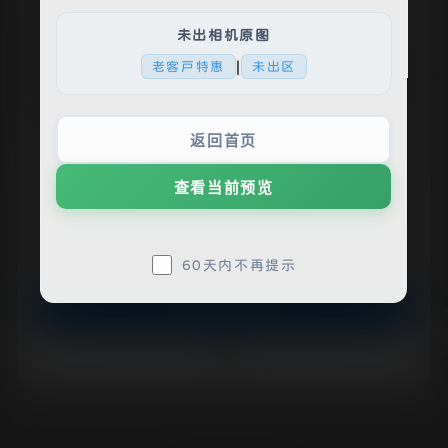
工开工~
3. 须知：标题带有【已出】表示该机位已卖完，可以问
我帮找其他机位。
未出相机原图
4. 警告：买断后请勿与他人换图、合购等，极易扩散导
#
关晓彤
致流出。已有很多前车之鉴，流出后果自负，概不负责。
|
老客户特惠
未出区
♥网站多图加载请在流量充足情况下浏览，使用隐私模式
弹窗会在退出后重进继续弹窗，正常模式弹窗确定后过60
天才会再弹出，新手仔细查看。♥
返回首页
⚠️ 本文最后更新于2025年02月12日，已经过
查看当前预览
了543天没有更新，若内容或图片失效，请留言
微信/QQ联系方式
💬
反馈
ruyaorumo
60天内不再提示
同意，已知悉
不买断
By 如妖如魔
On
2025年2月9日