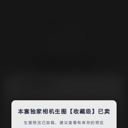
独家明星生图
买断、约图和合作加微信/QQ：ruyaorumo
📋
×
新手买断须知
【买断须知】
📃
1. 预算：买断低于三位数免开尊口（几元买图不要问
本套独家相机生图【收藏级】已卖
【已出】关晓彤 24百花红毯 开
我）。
2. 流程：带图直接询价，需要特写请说明清楚，数量
生图预览已加载，建议查看有库存的预览
100p起，未及时回复就代表一定在忙。